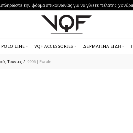
μπληρώστε την φόρμα επικοινωνίας για να γίνετε πελάτης χονδρι
 POLO LINE
VQF ACCESSORIES
ΔΕΡΜΆΤΙΝΑ ΕΊΔΗ
ικές Τσάντες
9906 | Purple