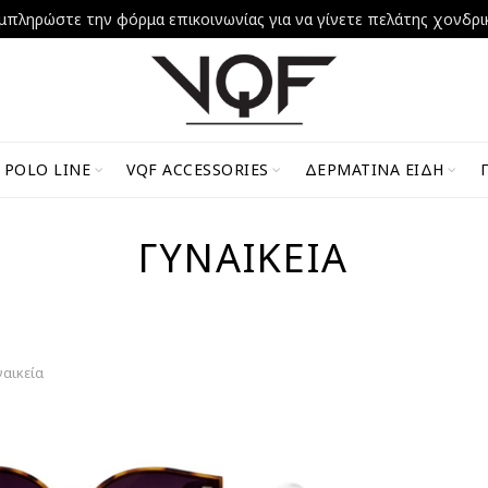
μπληρώστε την φόρμα επικοινωνίας για να γίνετε πελάτης χονδρι
 POLO LINE
VQF ACCESSORIES
ΔΕΡΜΆΤΙΝΑ ΕΊΔΗ
ΓΥΝΑΙΚΕΊΑ
αικεία