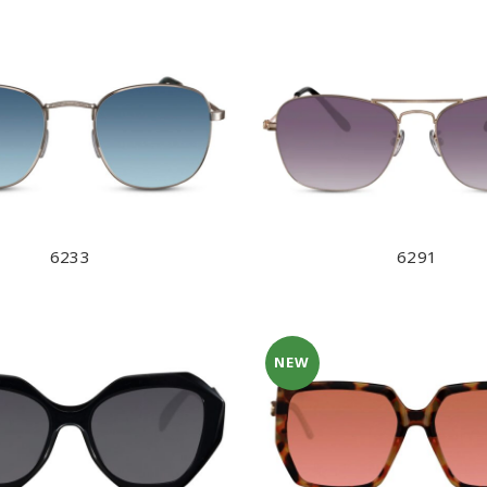
6233
6291
NEW