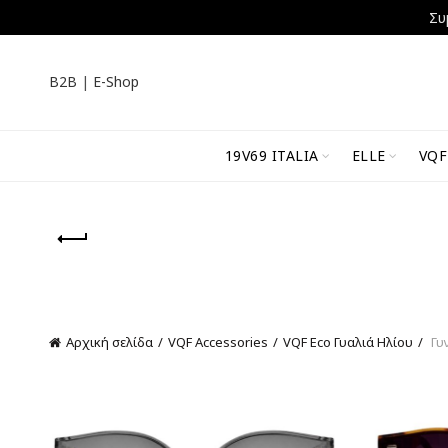
Συ
B2B
|
E-Shop
19V69 ITALIA
ELLE
VQF
Αρχική σελίδα
VQF Accessories
VQF Eco Γυαλιά Ηλίου
Γυν