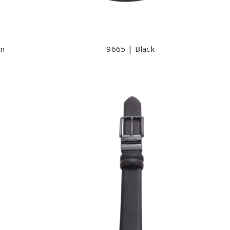
wn
9665 | Black