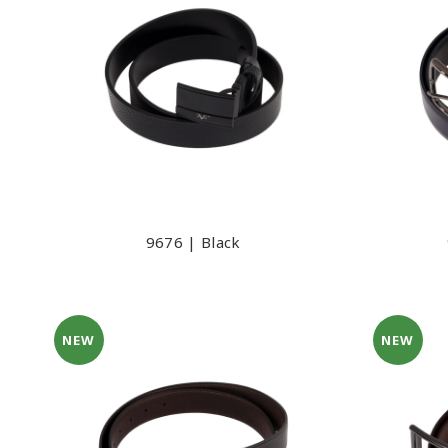
9676 | Βlack
NEW
NEW