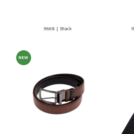
9668 | Black
9
NEW