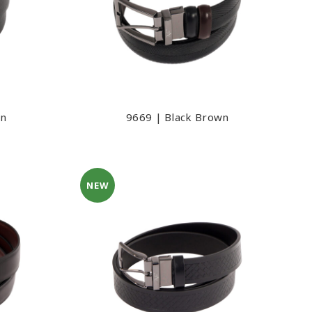
wn
9669 | Black Brown
NEW