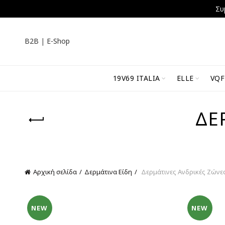
Συ
B2B
|
E-Shop
19V69 ITALIA
ELLE
VQF
ΔΕ
Αρχική σελίδα
Δερμάτινα Είδη
Δερμάτινες Ανδρικές Ζώνε
NEW
NEW