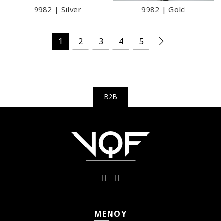
9982 | Silver
9982 | Gold
1
2
3
4
5
B2B
ΜΕΝΟΎ