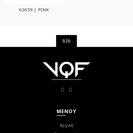
62659 | PINK
B2B
ΜΕΝΟΎ
Αρχική