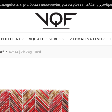
μπληρώστε την φόρμα επικοινωνίας για να γίνετε πελάτης χονδρι
 POLO LINE
VQF ACCESSORIES
ΔΕΡΜΆΤΙΝΑ ΕΊΔΗ
ρεό
62634 | Zic Zag – Red