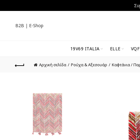
Συ
B2B
|
E-Shop
19V69 ITALIA
ELLE
VQF
Αρχική σελίδα
Ρούχα & Αξεσουάρ
Καφτάνια / Πα