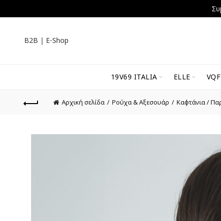
Συ
B2B
|
E-Shop
19V69 ITALIA
ELLE
VQF
Αρχική σελίδα
Ρούχα & Αξεσουάρ
Καφτάνια / Πα