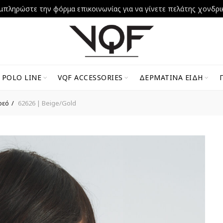
μπληρώστε την φόρμα επικοινωνίας για να γίνετε πελάτης χονδρι
 POLO LINE
VQF ACCESSORIES
ΔΕΡΜΆΤΙΝΑ ΕΊΔΗ
ρεό
62626 | Beige/Gold