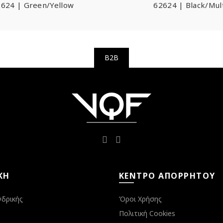
624 | Green/Yellow
62624 | Black/Mul
B2B
ΚΉ
ΚΈΝΤΡΟ ΑΠΟΡΡΉΤΟΥ
νδρικής
Όροι Χρήσης
Πολιτική Cookies