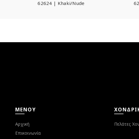
62624 | Khaki/Nude
62
ΜΕΝΟΎ
ΧΟΝΔΡΙ
Αρχική
Πελάτες Χο
Επικοινωνία