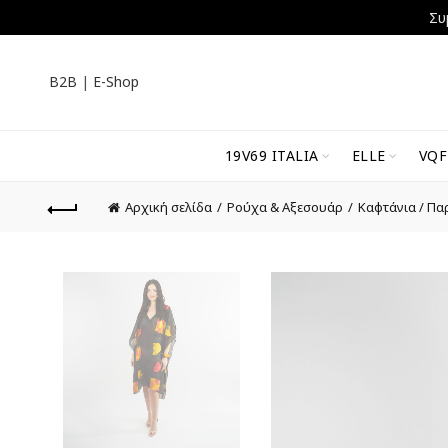
Συ
B2B
|
E-Shop
19V69 ITALIA
ELLE
VQF
Αρχική σελίδα
Ρούχα & Αξεσουάρ
Καφτάνια / Πα