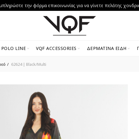
μπληρώστε την φόρμα επικοινωνίας για να γίνετε πελάτης χονδρι
 POLO LINE
VQF ACCESSORIES
ΔΕΡΜΆΤΙΝΑ ΕΊΔΗ
ρεό
62624 | Black/Multi