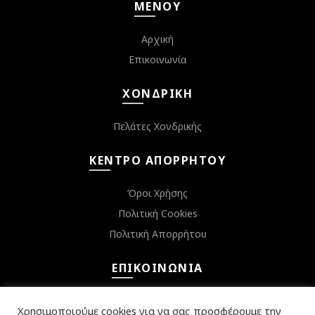
ΜΕΝΟΎ
Αρχική
Επικοινωνία
ΧΟΝΔΡΙΚΉ
Πελάτες Χονδρικής
ΚΈΝΤΡΟ ΑΠΟΡΡΉΤΟΥ
Όροι Χρήσης
Πολιτική Cookies
Πολιτική Απορρήτου
ΕΠΙΚΟΙΝΩΝΊΑ
Κεφαλληνίας 6, Αργυρούπολη 16452
Χρησιμοποιούμε cookies για να σας προσφέρουμε την