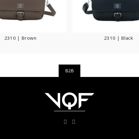
2310 | Brown
2310 | Black
B2B