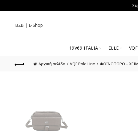
Συ
B2B
|
E-Shop
19V69 ITALIA
ELLE
VQF
Αρχική σελίδα
VQF Polo Line
ΦΘΙΝΟΠΩΡΟ – ΧΕΙ