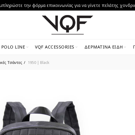
μπληρώστε την φόρμα επικοινωνίας για να γίνετε πελάτης χονδρι
 POLO LINE
VQF ACCESSORIES
ΔΕΡΜΆΤΙΝΑ ΕΊΔΗ
ικές Τσάντες
1950 | Black