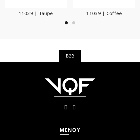
11039 | Taupe
11039 | Coffee
B2B
ΜΕΝΟΎ