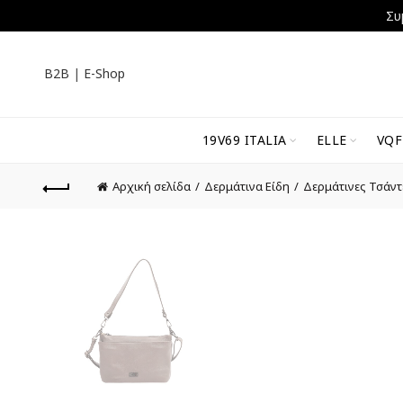
Συ
B2B
|
E-Shop
19V69 ITALIA
ELLE
VQF
Αρχική σελίδα
Δερμάτινα Είδη
Δερμάτινες Τσάντ