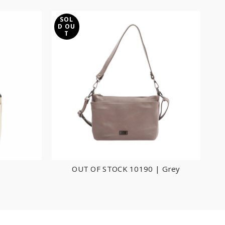
SOL
S
D OU
D
T
OUT OF STOCK 10190 | Grey