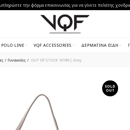
μπληρώστε την φόρμα επικοινωνίας για να γίνετε πελάτης χονδρι
 POLO LINE
VQF ACCESSORIES
ΔΕΡΜΆΤΙΝΑ ΕΊΔΗ
ες
Γυναικείες
OUT OF STOCK 10190 | Grey
SOLD
OUT