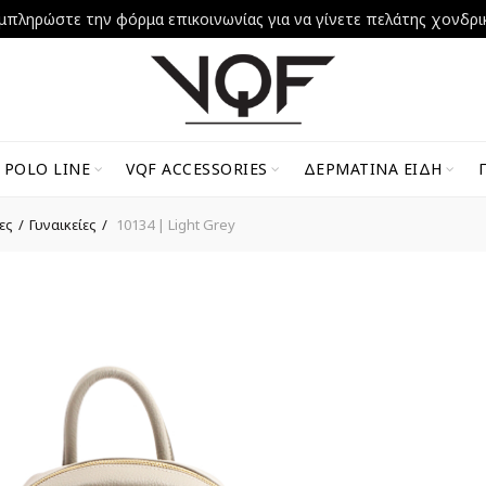
μπληρώστε την φόρμα επικοινωνίας για να γίνετε πελάτης χονδρι
 POLO LINE
VQF ACCESSORIES
ΔΕΡΜΆΤΙΝΑ ΕΊΔΗ
ες
Γυναικείες
10134 | Light Grey