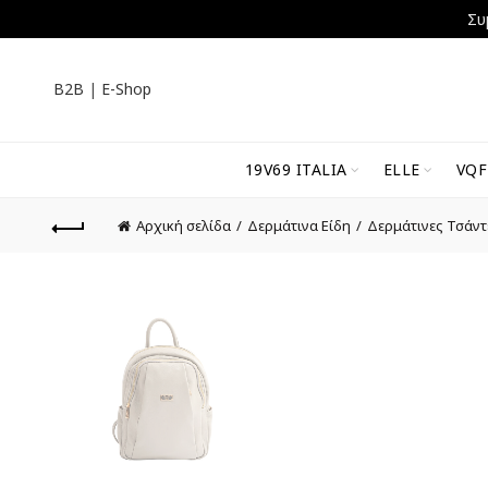
Συ
B2B
|
E-Shop
19V69 ITALIA
ELLE
VQF
Αρχική σελίδα
Δερμάτινα Είδη
Δερμάτινες Τσάντ