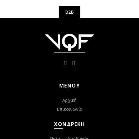
B2B
ΜΕΝΟΎ
Αρχική
Επικοινωνία
ΧΟΝΔΡΙΚΉ
Πελάτες Χονδρικής