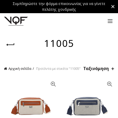
Συμπληρώστε την φόρμα επικοινωνίας για να γίνετε
πελάτης χονδρικής
11005
Ταξινόμηση
Αρχική σελίδα
Προϊόντα με ετικέτα “11005”