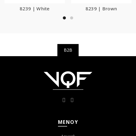
8239 | White
8239 | Brown
B2B
ΜΕΝΟΎ