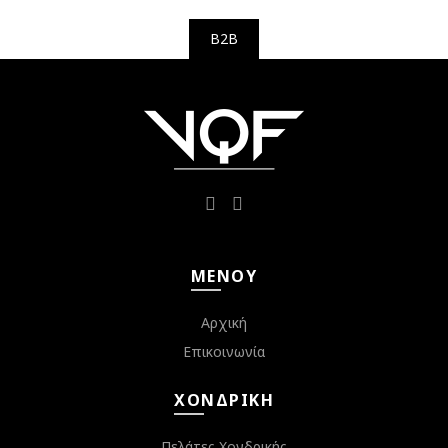
B2B
ΜΕΝΟΎ
Αρχική
Επικοινωνία
ΧΟΝΔΡΙΚΉ
Πελάτες Χονδρικής