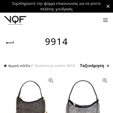
Συμπληρώστε την φόρμα επικοινωνίας για να γίνετε
πελάτης χονδρικής
9914
Ταξινόμηση
Αρχική σελίδα
Προϊόντα με ετικέτα “9914”