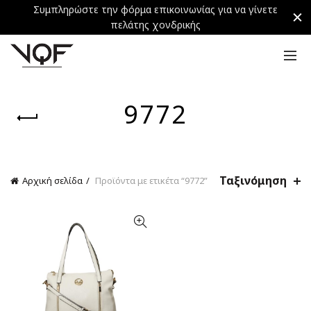
Συμπληρώστε την φόρμα επικοινωνίας για να γίνετε
πελάτης χονδρικής
9772
Ταξινόμηση
Αρχική σελίδα
Προϊόντα με ετικέτα “9772”