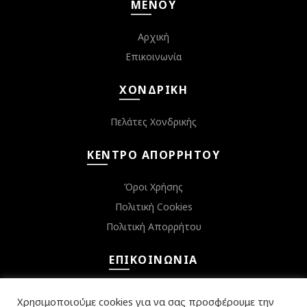
ΜΕΝΟΎ
Αρχική
Επικοινωνία
ΧΟΝΔΡΙΚΉ
Πελάτες Χονδρικής
ΚΈΝΤΡΟ ΑΠΟΡΡΉΤΟΥ
Όροι Χρήσης
Πολιτική Cookies
Πολιτική Απορρήτου
ΕΠΙΚΟΙΝΩΝΊΑ
Κεφαλληνίας 6, Αργυρούπολη 16452
Χρησιμοποιούμε cookies για να σας προσφέρουμε την