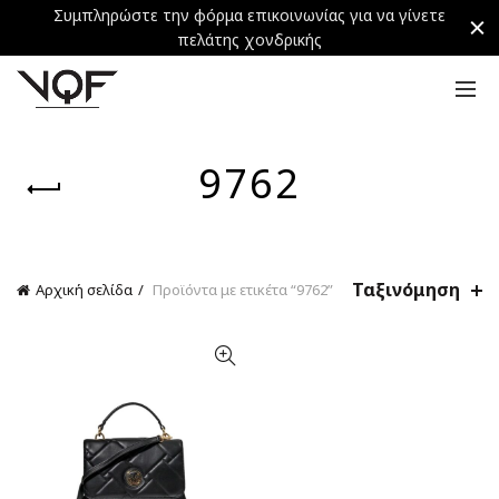
Συμπληρώστε την φόρμα επικοινωνίας για να γίνετε
πελάτης χονδρικής
9762
Ταξινόμηση
Αρχική σελίδα
Προϊόντα με ετικέτα “9762”