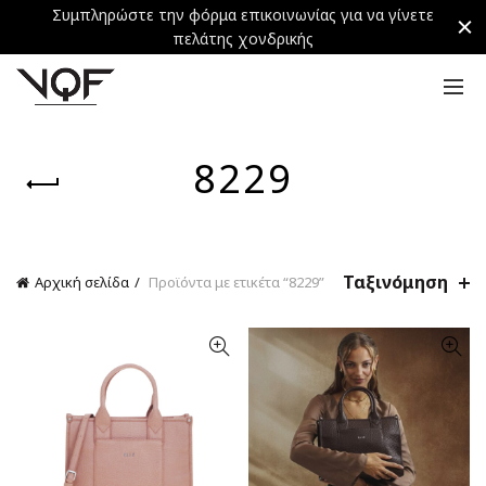
Συμπληρώστε την φόρμα επικοινωνίας για να γίνετε
πελάτης χονδρικής
8229
Ταξινόμηση
Αρχική σελίδα
Προϊόντα με ετικέτα “8229”