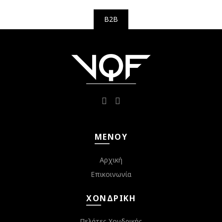
B2B
ΜΕΝΟΎ
Αρχική
Επικοινωνία
ΧΟΝΔΡΙΚΉ
Πελάτες Χονδρικής