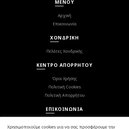
ΜΕΝΟΎ
Αρχική
Επικοινωνία
ΧΟΝΔΡΙΚΉ
Πελάτες Χονδρικής
ΚΈΝΤΡΟ ΑΠΟΡΡΉΤΟΥ
Όροι Χρήσης
Πολιτική Cookies
Πολιτική Απορρήτου
ΕΠΙΚΟΙΝΩΝΊΑ
Κεφαλληνίας 6, Αργυρούπολη 16452
Χρησιμοποιούμε cookies για να σας προσφέρουμε την