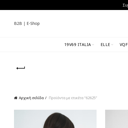
Συ
B2B
|
E-Shop
19V69 ITALIA
ELLE
VQF
Αρχική σελίδα
Προϊόντα με ετικέτα “62625”