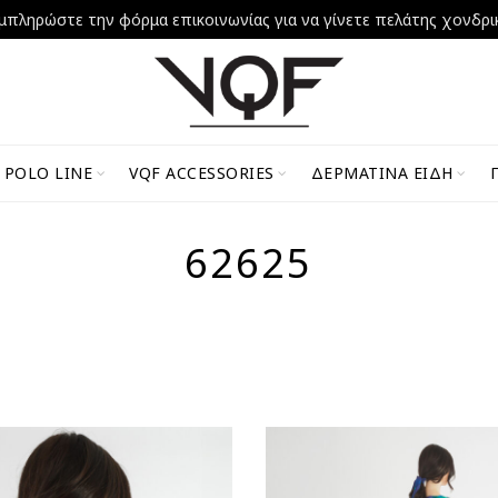
μπληρώστε την φόρμα επικοινωνίας για να γίνετε πελάτης χονδρι
 POLO LINE
VQF ACCESSORIES
ΔΕΡΜΆΤΙΝΑ ΕΊΔΗ
62625