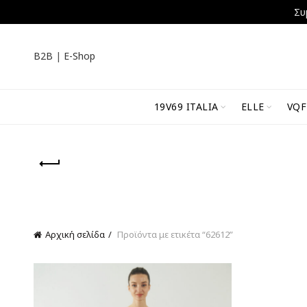
Συ
B2B
|
E-Shop
19V69 ITALIA
ELLE
VQF
Αρχική σελίδα
Προϊόντα με ετικέτα “62612”