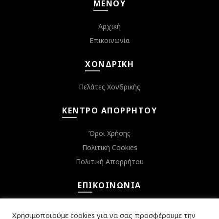
ΜΕΝΟΎ
Αρχική
Επικοινωνία
ΧΟΝΔΡΙΚΉ
Πελάτες Χονδρικής
ΚΈΝΤΡΟ ΑΠΟΡΡΉΤΟΥ
Όροι Χρήσης
Πολιτική Cookies
Πολιτική Απορρήτου
ΕΠΙΚΟΙΝΩΝΊΑ
Κεφαλληνίας 6, Αργυρούπολη 16452
Χρησιμοποιούμε cookies για να σας προσφέρουμε την