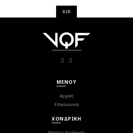
B2B
ΜΕΝΟΎ
Αρχική
Επικοινωνία
ΧΟΝΔΡΙΚΉ
Πελάτες Χονδρικής