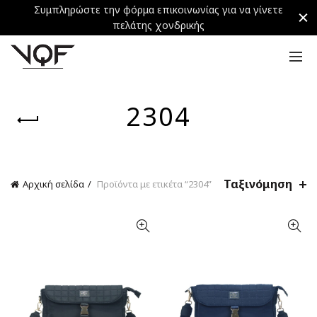
Συμπληρώστε την φόρμα επικοινωνίας για να γίνετε
πελάτης χονδρικής
2304
Ταξινόμηση
Αρχική σελίδα
Προϊόντα με ετικέτα “2304”