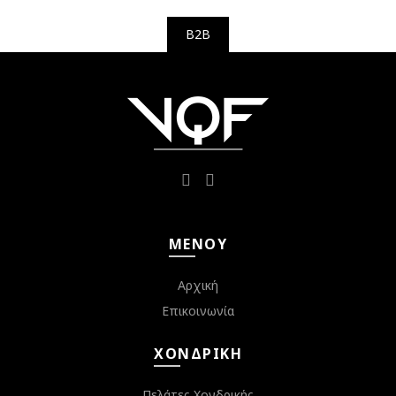
B2B
ΜΕΝΟΎ
Αρχική
Επικοινωνία
ΧΟΝΔΡΙΚΉ
Πελάτες Χονδρικής