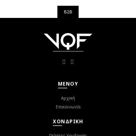
B2B
ΜΕΝΟΎ
Αρχική
Επικοινωνία
ΧΟΝΔΡΙΚΉ
Πελάτες Χονδρικής