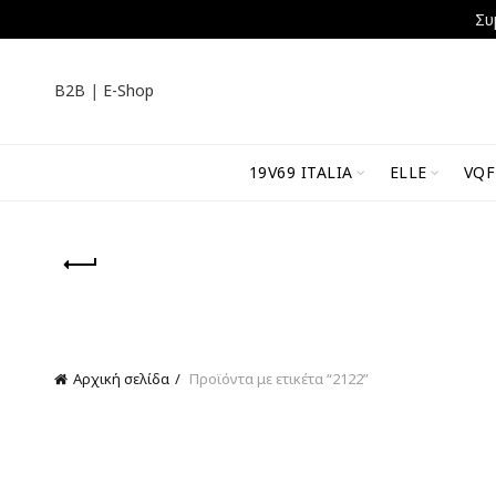
Συ
B2B
|
E-Shop
19V69 ITALIA
ELLE
VQF
Αρχική σελίδα
Προϊόντα με ετικέτα “2122”