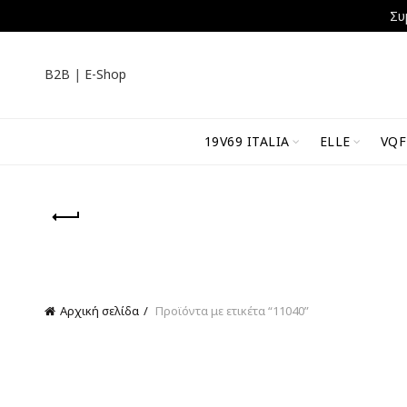
Συ
B2B
|
E-Shop
19V69 ITALIA
ELLE
VQF
Αρχική σελίδα
Προϊόντα με ετικέτα “11040”