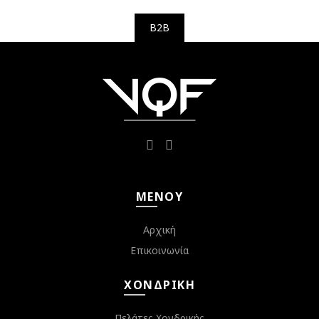
B2B
ΜΕΝΟΎ
Αρχική
Επικοινωνία
ΧΟΝΔΡΙΚΉ
Πελάτες Χονδρικής