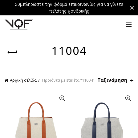
Συμπληρώστε την φόρμα επικοινωνίας για να γίνετε
πελάτης χονδρικής
11004
Ταξινόμηση
Αρχική σελίδα
Προϊόντα με ετικέτα “11004”