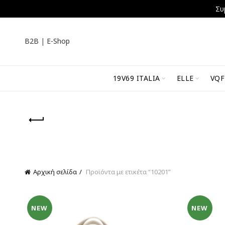
Συ
B2B
|
E-Shop
19V69 ITALIA
ELLE
VQF
Αρχική σελίδα
Προϊόντα με ετικέτα “10201”
NEW
NEW