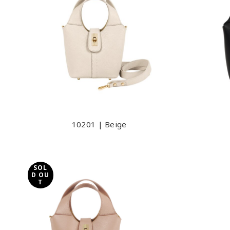
10201 | Beige
SOL
D OU
T