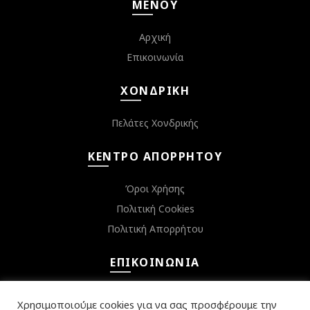
ΜΕΝΟΎ
Αρχική
Επικοινωνία
ΧΟΝΔΡΙΚΉ
Πελάτες Χονδρικής
ΚΈΝΤΡΟ ΑΠΟΡΡΉΤΟΥ
Όροι Χρήσης
Πολιτική Cookies
Πολιτική Απορρήτου
ΕΠΙΚΟΙΝΩΝΊΑ
Κεφαλληνίας 6, Αργυρούπολη 16452
Χρησιμοποιούμε cookies για να σας προσφέρουμε την