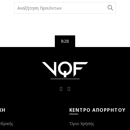
Search
for:
B2B
ΚΉ
ΚΈΝΤΡΟ ΑΠΟΡΡΉΤΟΥ
νδρικής
Όροι Χρήσης