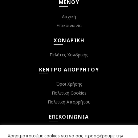
ΜΕΝΟΎ
Αρχική
Επικοινωνία
ΧΟΝΔΡΙΚΉ
Πελάτες Χονδρικής
ΚΈΝΤΡΟ ΑΠΟΡΡΉΤΟΥ
Όροι Χρήσης
Πολιτική Cookies
Πολιτική Απορρήτου
ΕΠΙΚΟΙΝΩΝΊΑ
Κεφαλληνίας 6, Αργυρούπολη 16452
Χρησιμοποιούμε cookies για να σας προσφέρουμε την