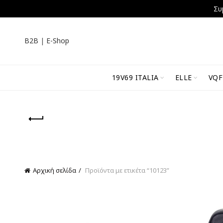
Συ
B2B
|
E-Shop
19V69 ITALIA
ELLE
VQF
Αρχική σελίδα
Προϊόντα με ετικέτα “10123”