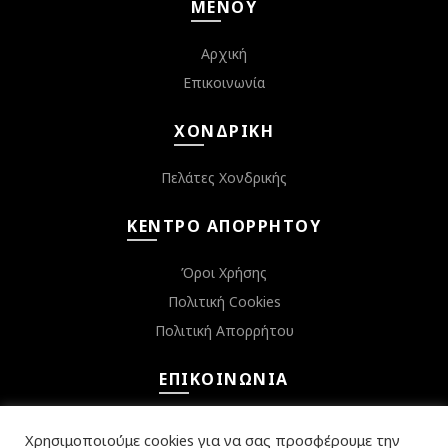
ΜΕΝΟΎ
Αρχική
Επικοινωνία
ΧΟΝΔΡΙΚΉ
Πελάτες Χονδρικής
ΚΈΝΤΡΟ ΑΠΟΡΡΉΤΟΥ
Όροι Χρήσης
Πολιτική Cookies
Πολιτική Απορρήτου
ΕΠΙΚΟΙΝΩΝΊΑ
Κεφαλληνίας 6, Αργυρούπολη 16452
Χρησιμοποιούμε cookies για να σας προσφέρουμε την