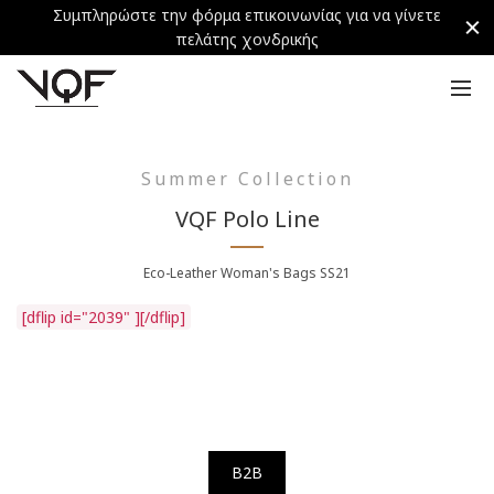
Συμπληρώστε την φόρμα επικοινωνίας για να γίνετε
πελάτης χονδρικής
Summer Collection
VQF Polo Line
Eco-Leather Woman's Bags SS21
[dflip id="2039" ][/dflip]
B2B